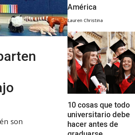
América
Lauren Christina
parten
ajo
10 cosas que todo
universitario debe
ién son
hacer antes de
graduarse